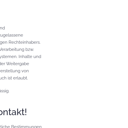
und
zugelassene
igen Rechteinhabers.
 Verarbeitung bzw.
ystemen. Inhalte und
oder Weitergabe
 Herstellung von
h ist erlaubt.
ssig.
ntakt!
etzliche Bestimmungen