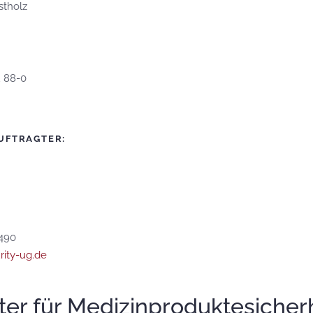
stholz
2 88-0
UFTRAGTER:
8490
rity-ug.de
ter für Medizinproduktesicher