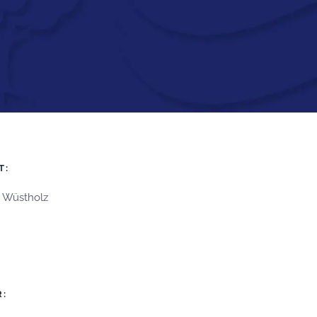
T:
 Wüstholz
: