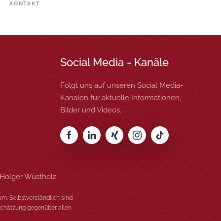
KONTAKT
Social Media - Kanäle
Folgt uns auf unseren Social Media-
Kanälen für aktuelle Informationen,
Bilder und Videos.
-Holger Wüstholz
m. Selbstverständlich sind
schätzung gegenüber allen