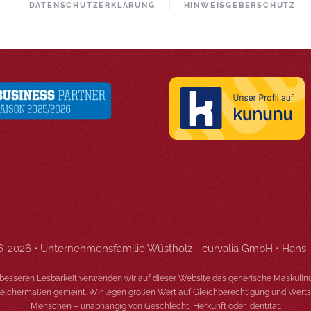
M
DATENSCHUTZERKLÄRUNG
HINWEISGEBERSCHUTZ
6-2026 • Unternehmensfamilie Wüstholz - curvalia GmbH • Hans
besseren Lesbarkeit verwenden wir auf dieser Website das generische Maskulinu
gleichermaßen gemeint. Wir legen großen Wert auf Gleichberechtigung und Wert
Menschen – unabhängig von Geschlecht, Herkunft oder Identität.