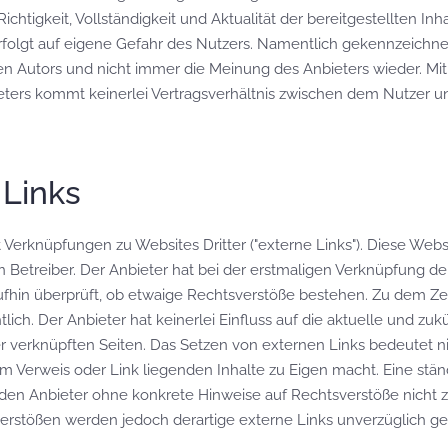
ichtigkeit, Vollständigkeit und Aktualität der bereitgestellten In
erfolgt auf eigene Gefahr des Nutzers. Namentlich gekennzeichne
en Autors und nicht immer die Meinung des Anbieters wieder. Mi
eters kommt keinerlei Vertragsverhältnis zwischen dem Nutzer 
 Links
 Verknüpfungen zu Websites Dritter ("externe Links"). Diese Webs
n Betreiber. Der Anbieter hat bei der erstmaligen Verknüpfung de
ufhin überprüft, ob etwaige Rechtsverstöße bestehen. Zu dem Ze
lich. Der Anbieter hat keinerlei Einfluss auf die aktuelle und zu
er verknüpften Seiten. Das Setzen von externen Links bedeutet ni
em Verweis oder Link liegenden Inhalte zu Eigen macht. Eine stän
r den Anbieter ohne konkrete Hinweise auf Rechtsverstöße nicht 
erstößen werden jedoch derartige externe Links unverzüglich ge