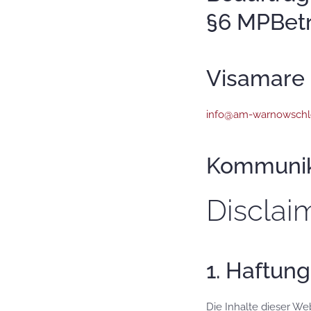
§6 MPBetr
Visamar
info@am-warnowschl
Kommunik
Disclai
1. Haftun
Die Inhalte dieser We